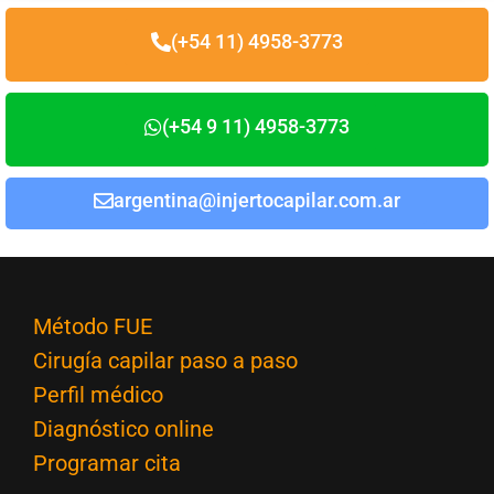
(+54 11) 4958-3773
(+54 9 11) 4958-3773
argentina@injertocapilar.com.ar
Método FUE
Cirugía capilar paso a paso
Perfil médico
Diagnóstico online
Programar cita